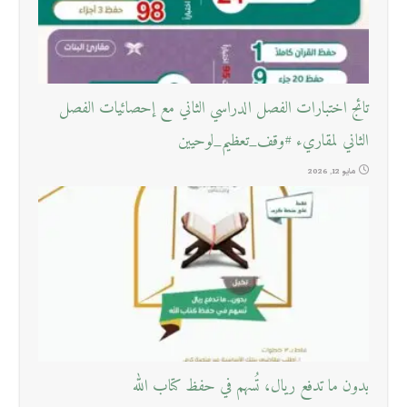
تائج اختبارات الفصل الدراسي الثاني مع إحصائيات الفصل
الثاني لمقاريء #وقف_تعظيم_لوحيين
مايو 12, 2026
بدون ما تدفع ريال، تُسهم في حفظ كتاب الله