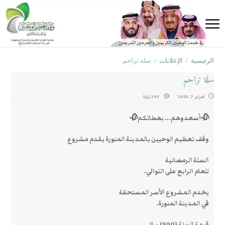
الرئيسية
/
الإعلانات
/
سلة تراحم
سلة تراحم
فبراير 7, 2023
292 زيارة
🥀أسعدوهم… بعطائكم🥀
وقف تعظيم الوحيين بالمدينة المنورة يقدم مشروع
السلة الرمضانية
للعام الرابع على التوالي.
يخدم المشروع الأسر المستحقة
في المدينة المنورة.
قيمة السلة (300) ريال.