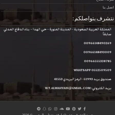
اتصل بنا
نتشرف بتواصلكم :
المملكة العربية السعودية - المدينة المنورة – حي الهدا – بناء الدفاع المدني
سابقاً
00966148490269
00966148493009
00966555338785
WHATSAPP 0552509509
صندوق بريد 51993- الرمز البريدي 41553
بريد الكتروني: W.T.ALWAHYAIN@GMAIL.COM
جميع الحقوق محفوظة لوقف تعظيم الوحيين © 2026