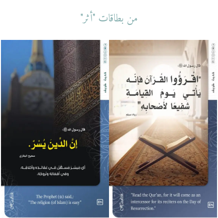
من بطاقات "أثر"