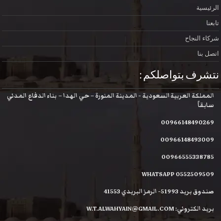
الرئيسية
تابعنا
شركاء النجاح
اتصل بنا
نتشرف بتواصلكم :
المملكة العربية السعودية - المدينة المنورة – حي الهدا – بناء الدفاع المدني
سابقاً
00966148490269
00966148493009
00966555338785
WHATSAPP 0552509509
صندوق بريد 51993- الرمز البريدي 41553
بريد الكتروني: W.T.ALWAHYAIN@GMAIL.COM