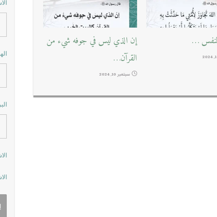
الا
لنفس …
إن الذي ليس في جوفه شيء من
اله
القرآن…
سبتمبر 10, 2024
الب
الا
الا