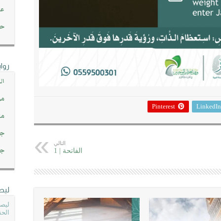
عن
حصاد 45
روا
ال
مو
Pinterest
LinkedIn
مت
جم
التالي
جم
الفاتحة | 1
ليص
ليصل
الحق