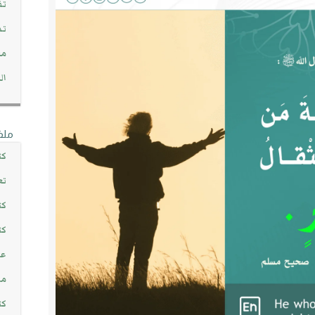
تف
تد
مج
ال
ملف
كت
تع
كت
كت
عن
مش
كت