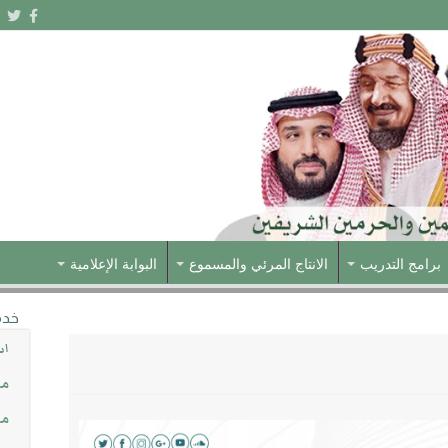
برامج التدريب
الانتاج المرئي والمسموع
البوابة الإعلامية
خدم
اس
مش
مس