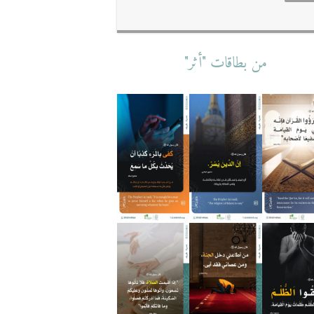
من بطاقات "أثر"