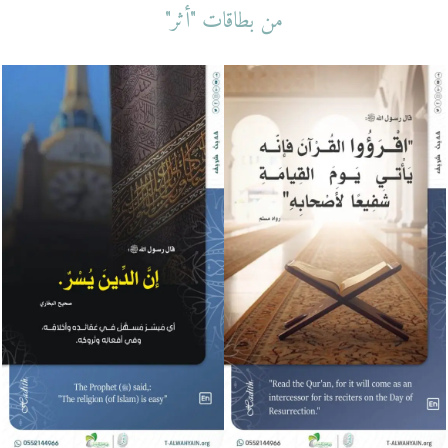
من بطاقات "أثر"