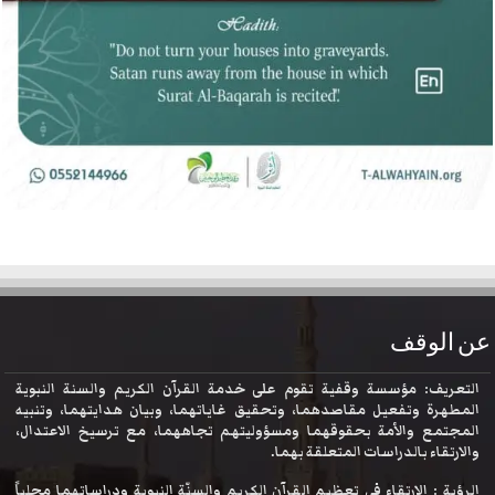
عن الوقف
التعريف: مؤسسة وقفية تقوم على خدمة القرآن الكريم والسنة النبوية
المطهرة وتفعيل مقاصدهما، وتحقيق غاياتهما، وبيان هدايتهما، وتنبيه
المجتمع والأمة بحقوقهما ومسؤوليتهم تجاههما، مع ترسيخ الاعتدال،
والارتقاء بالدراسات المتعلقة بهما.
الرؤية : الارتقاء في تعظيم القرآن الكريم والسنّة النبوية ودراساتهما محلياً