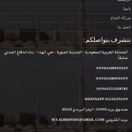
تابعنا
شركاء النجاح
اتصل بنا
نتشرف بتواصلكم :
المملكة العربية السعودية - المدينة المنورة – حي الهدا – بناء الدفاع المدني
سابقاً
00966148490269
00966148493009
00966555338785
WHATSAPP 0552509509
صندوق بريد 51993- الرمز البريدي 41553
بريد الكتروني: W.T.ALWAHYAIN@GMAIL.COM