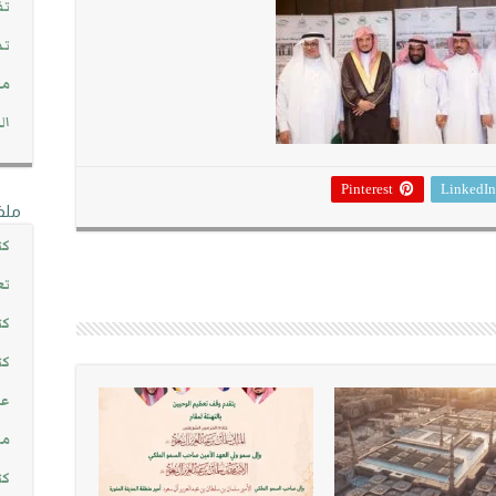
تف
تد
مج
ال
Pinterest
LinkedIn
ملف
كت
تع
كت
كت
عن
مش
كت