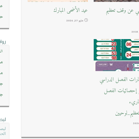
عن
يفي عن وقف تعظيم
عيد الأضحى المبارك
حصاد 45
مايو 27, 2026
روا
ال
مو
مت
بارات الفصل الدراسي
جم
ع إحصائيات الفصل
جم
قاريء
ظيم_لوحيين
ليص
ليصل
الحق