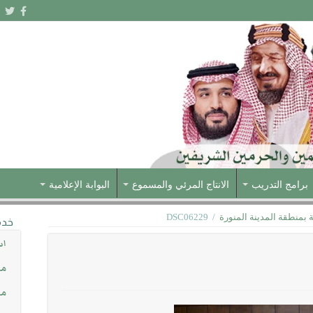
برامج التدريب
الانتاج المرئي والمسموع
البوابة الإعلامية
 بمنطقة المدينة المنورة
/
DSC06229
خدم
اس
مش
مس