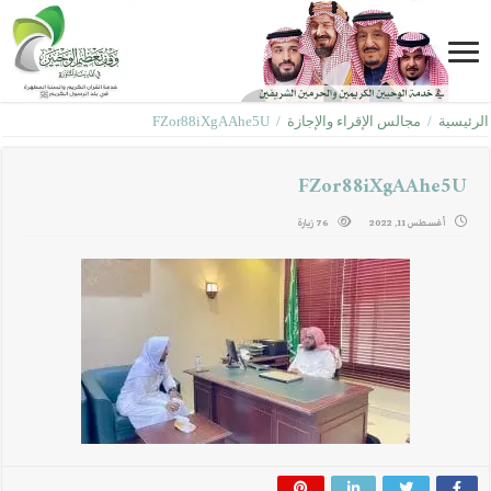
الرئيسية
/
مجالس الإقراء والإجازة
/
FZor88iXgAAhe5U
FZor88iXgAAhe5U
أغسطس 11, 2022
76 زيارة