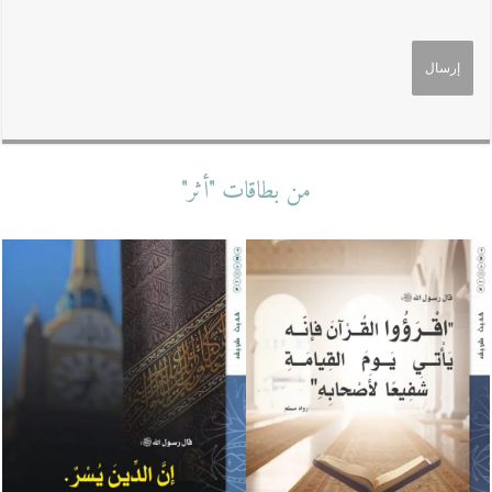
من بطاقات "أثر"