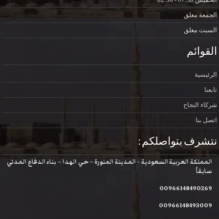
الجمعة
مغلق
السبت
مغلق
القوائم
الرئيسية
تابعنا
شركاء النجاح
اتصل بنا
نتشرف بتواصلكم :
المملكة العربية السعودية - المدينة المنورة – حي الهدا – بناء الدفاع المدني
سابقاً
00966148490269
00966148493009