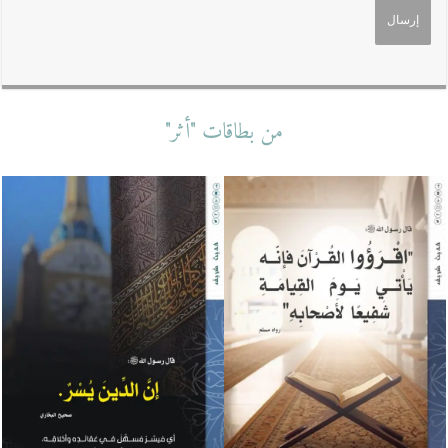
من بطاقات "أثر"