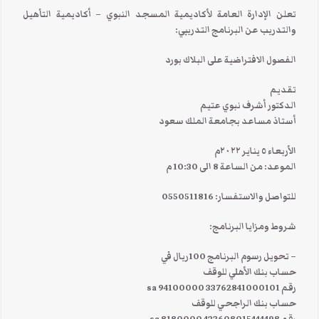
تعلن الإدارة العامة لأكاديمية المسجد النبوي – أكاديمية التأهيل
والتدريب عن البرنامج التدريبي:
الفصول الافتراضية على البلاك بورد
تقديم
الدكتور أشرف نبوي عتيم
أستاذ مساعد بجامعة الملك سعود
الأربعاء ٥ يناير ٢٠٢٢م
الموعد: من الساعة 8 الى 10:30 م
للتواصل والاستفسار: 0550511816
شروط ومزايا البرنامج:
– تحويل رسوم البرنامج 100ريال في
حساب بنك الأهلي للوقف
رقم sa 94100000 33762841000101
حساب بنك الراجحي للوقف