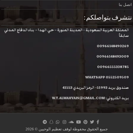
اتصل بنا
نتشرف بتواصلكم :
المملكة العربية السعودية - المدينة المنورة – حي الهدا – بناء الدفاع المدني
سابقاً
00966148490269
00966148493009
00966555338785
WHATSAPP 0552509509
صندوق بريد 51993- الرمز البريدي 41553
بريد الكتروني: W.T.ALWAHYAIN@GMAIL.COM
جميع الحقوق محفوظة لوقف تعظيم الوحيين © 2026