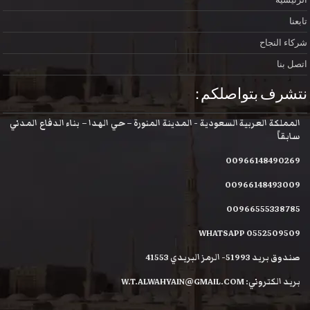
تابعنا
شركاء النجاح
اتصل بنا
نتشرف بتواصلكم :
المملكة العربية السعودية - المدينة المنورة – حي الهدا – بناء الدفاع المدني
سابقاً
00966148490269
00966148493009
00966555338785
WHATSAPP 0552509509
صندوق بريد 51993- الرمز البريدي 41553
بريد الكتروني: W.T.ALWAHYAIN@GMAIL.COM