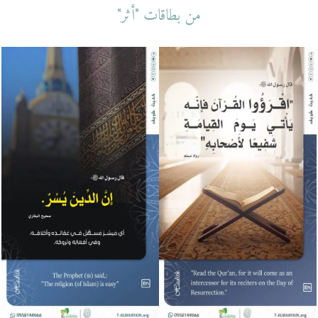
من بطاقات "أثر"