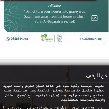
عن الوقف
التعريف: مؤسسة وقفية تقوم على خدمة القرآن الكريم والسنة النبوية
المطهرة وتفعيل مقاصدهما، وتحقيق غاياتهما، وبيان هدايتهما، وتنبيه
المجتمع والأمة بحقوقهما ومسؤوليتهم تجاههما، مع ترسيخ الاعتدال،
والارتقاء بالدراسات المتعلقة بهما.
الرؤية : الارتقاء في تعظيم القرآن الكريم والسنّة النبوية ودراساتهما محلياً