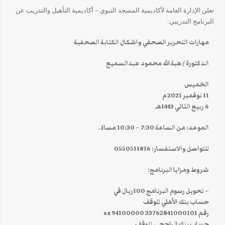
تعلن الإدارة العامة لأكاديمية المسجد النبوي – أكاديمية التأهيل والتدريب عن
البرنامج التدريبي:
مهارات التحرير الصحفي واشكال الكتابة الصحفية
الدكتورة / هبة الله محمود عبدالسميع
الخميس
11 نوفمبر 2021 م
6 ربيع الثاني 1443هـ
الموعد: من الساعة 7:30 – 10:30 مساءً.
للتواصل والاستفسار: 0550511816
شروط ومزايا البرنامج:
– تحويل رسوم البرنامج 100ريال في
حساب بنك الأهلي للوقف
رقم sa 94100000 33762841000101
حساب بنك الراجحي للوقف