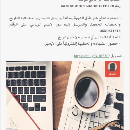
رقم 432608015444498 8180000 sa
التسديد متاح حتى قبل الدورة بساعة وارسال الايصال واضحا فيه التاريخ
والحساب المرسل والمرسل إليه مع الاسم الرباعي على الرقم
0550511816
علما بأنه لا يقبل أي ايصال من دون تاريخ
– حصول الشهادة والحقيبة إلكترونياً على الايميل
للتسجيل:
https://bit.ly/31l873F