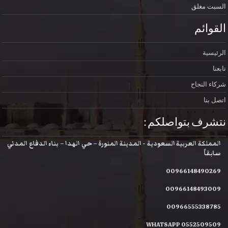
السبت
مغلق
القوائم
الرئيسية
تابعنا
شركاء النجاح
اتصل بنا
نتشرف بتواصلكم :
المملكة العربية السعودية - المدينة المنورة – حي الهدا – بناء الدفاع المدني
سابقاً
00966148490269
00966148493009
00966555338785
WHATSAPP 0552509509