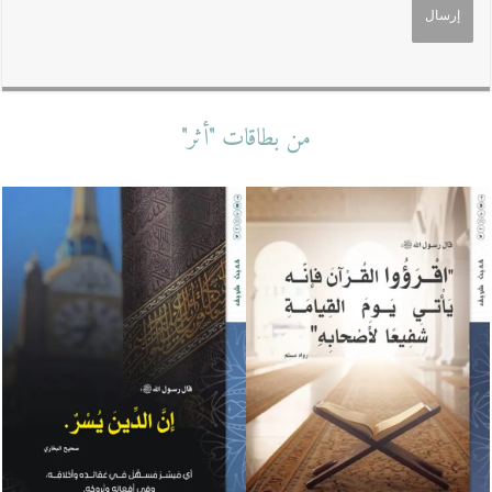
من بطاقات "أثر"