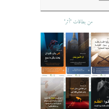
من بطاقات "أثر"