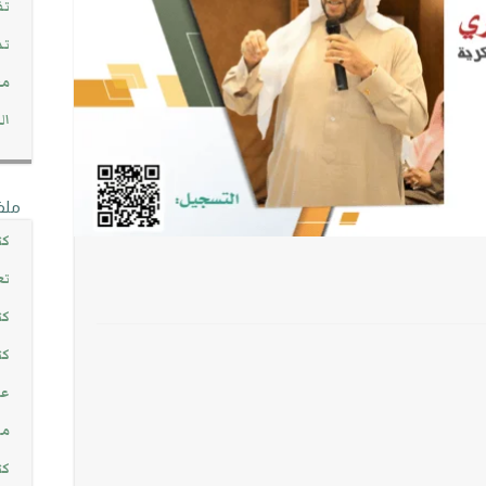
تف
تد
مج
ال
ملف
كت
تع
كت
كت
عن
مش
كت