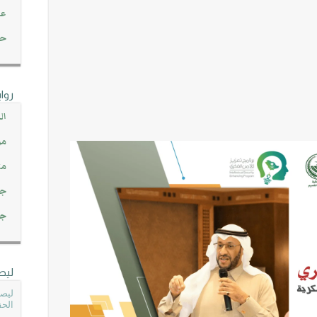
عن
حصاد 45
روا
ال
مو
مت
جم
جم
ليص
ليصل
الحق