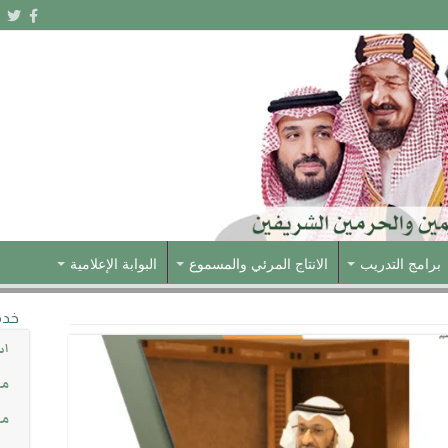
برامج التدريب
الانتاج المرئي والمسموع
البوابة الإعلامية
خدم
اس
مش
مس