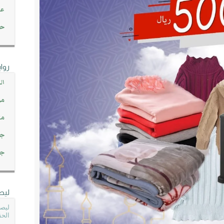
عن
حصاد 45
روا
ال
مو
مت
جم
جم
ليص
ليصل
الحق