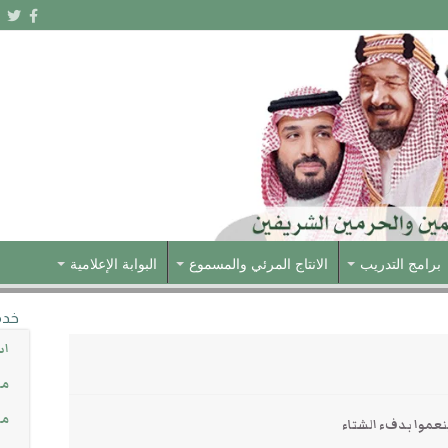
برامج التدريب
الانتاج المرئي والمسموع
البوابة الإعلامية
خدم
اس
مش
مس
نعموا بدفء الشتاء