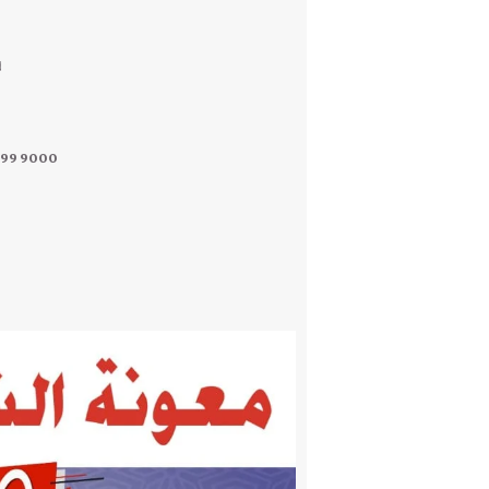
ل
099 9000