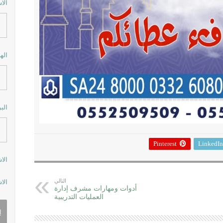
الا
اله
الب
Pinterest
LinkedIn
الا
التالي
الا
أدوات ومهارات مشرف إدارة
العمليات التدريبية