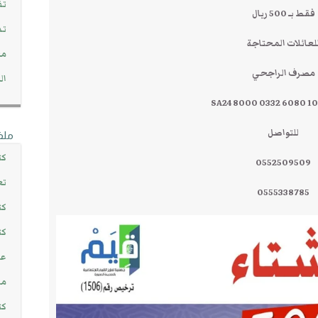
تف
فقط بـ 500 ريال
تد
لعائلات المحتاجة
مج
مصرف الراجحي
ال
SA24 8000 0332 6080 1
للتواصل
ملف
كت
0552509509
تع
0555338785
كت
كت
عن
مش
كت