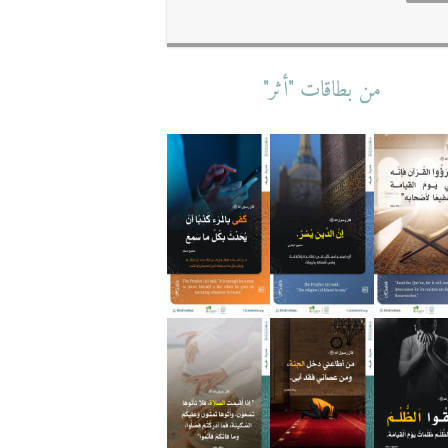
من بطاقات "أثر"