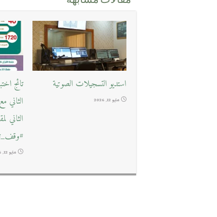
مقالات مشابهة
استديو التسجيلات الصوتية
تائج اخت
الثاني م
مايو 12, 2026
الثاني لم
#وقف_تع
مايو 12, 2026