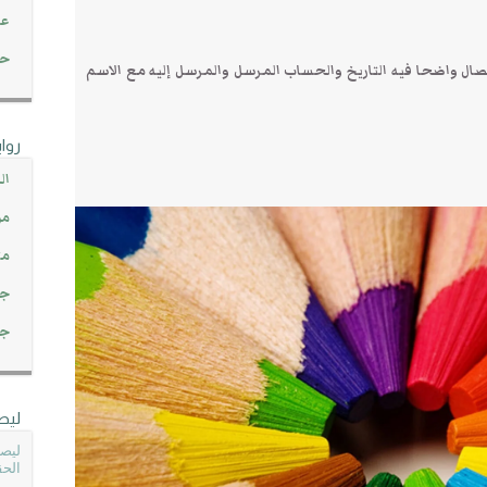
عن
حصاد 45
يصال واضحا فيه التاريخ والحساب المرسل والمرسل إليه مع الاسم
روا
ال
مو
مت
جم
جم
ليص
ليصل
الحق