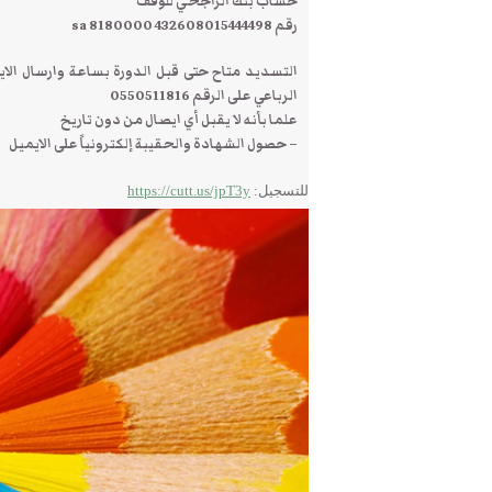
حساب بنك الراجحي للوقف
رقم 432608015444498 8180000 sa
التسديد متاح حتى قبل الدورة بساعة وارسال الا
الرباعي على الرقم 0550511816
علما بأنه لا يقبل أي ايصال من دون تاريخ
– حصول الشهادة والحقيبة إلكترونياً على الايميل
للتسجيل:
https://cutt.us/jpT3y