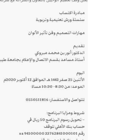
مبادرة اكتساب
سلسلة ورش تعليمية وتربوية
مهارات التصميم وفن تأثير الألوان
تقديم
الدكتور أنور بن محمد مبروكي
أستاذ مساعد بقسم الاتصال والإعلام بجامعة طيب
اليوم
الأثنين 25 صفر 1442 هـ الموافق 12 أكتوبر 2020م
الموعد: من 8:30- 10:30 مساءً
للتواصل والاستفسار: 0550511816
شروط ومزايا البرنامج:
– تحويل رسوم البرنامج 50 ريال في
حساب بنك الأهلي للوقف
رقم sa 94100000 33762841000101