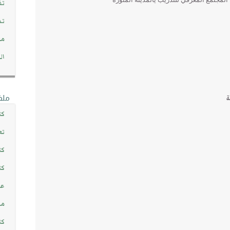
تف
تد
مج
ال
ة
ملف
كت
تع
كت
كت
عن
مش
كت