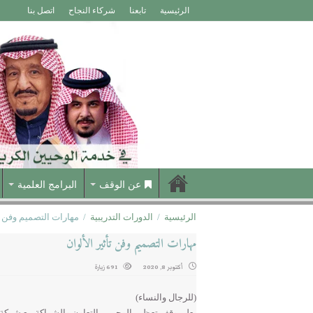
الرئيسية
تابعنا
شركاء النجاح
اتصل بنا
عن الوقف
البرامج العلمية
الرئيسية
/
الدورات التدريبية
/
مهارات التصميم وفن تأ
مهارات التصميم وفن تأثير الألوان
أكتوبر 8, 2020
691 زيارة
(للرجال والنساء)
يعلن وقف تعظيم الوحيين بالتعاون والشراكة مع شركة ا