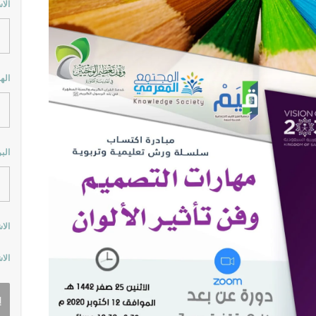
الا
اله
الب
الا
الا