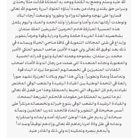
الله عليه وسلم وجمع به الكلمة ووحد به المملكة فكانت مثلاً يحتذى
ونبراس حق يقتدى وجاء من بعده أبناؤه الملوك البررة رحمهم الله تعالى
فساروا على نهجه وخطواته وزادوا وطوروا وتوسعت أرجاء البلاد
وتوطدت أركانها نماء وأمنا واستقرارا ولله الحمد والمنة، واليوم يكمل
هذه المسيرة المباركة خادم الحرمين الشريفين الملك سلمان
بشخصيته الفذة الفريدة حكمة وخبرة ودراية وقوة وحزماً بتطوير
وإبداع في شتى المجالات التنموية في كافة مناحي الحياة ويسانده في
ذلك بعد توفيق الله تعالى ولي عهده الأمين صاحب السمو الملكي الأمير
محمد بن سلمان، بطموحه وهمته العالية وتنوع قدراته الحسية
والمعنوية ولجانه المتعددة التي ضمت من رجال الدولة الأمناء اصحاب
الكفاءات المتميزين في تخصصاتهم المتنوعة ليزداد البناء قوة
وتماسكاً ونماءً وتطويراً . ويأتي هذا اليوم وبلادنا العزيزة تشهد صوراً
رائعة في اللحمة الوطنية بين القيادة الرشيدة والشعب الوفي المخلص
لقيادته رغم كل الظروف التي تحيط بالمنطقة وهذا من فضل الله تعالى
ثم ما تتميز به المملكة من مقومات فالحكم الشريعة السمحاء
والقيادة الرشيدة والشعب الوفي بتنوع خبراته وتخصصاته مرتكزاً على
أسس صحيحة في التطوير والنماء فالحمد لله رب العالمين ونسأله
سبحانه أن يديم على هذا الوطن المبارك أمنه وايمانه واستقراره
ونماءه في ظل ولاة امرنا رعاهم الله تعالى وزادهم توفيقاً وسداداً
وأيدهم بنصره وتمكينه إنه ولي ذلك والقادر عليه.