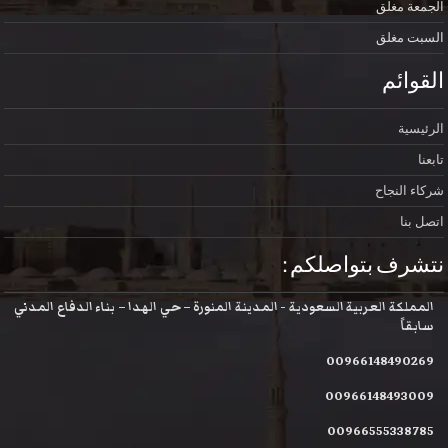
الجمعة
مغلق
السبت
مغلق
القوائم
الرئيسية
تابعنا
شركاء النجاح
اتصل بنا
نتشرف بتواصلكم :
المملكة العربية السعودية - المدينة المنورة – حي الهدا – بناء الدفاع المدني
سابقاً
00966148490269
00966148493009
00966555338785