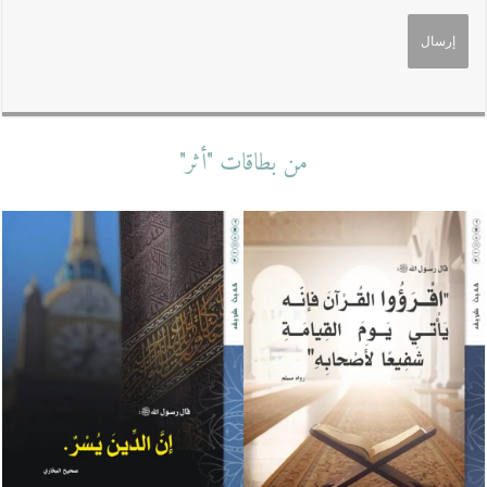
من بطاقات "أثر"