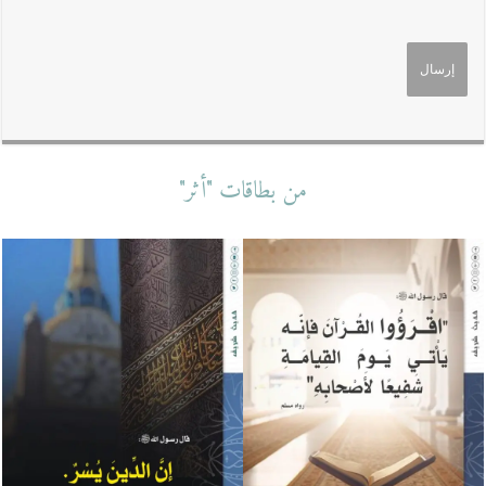
من بطاقات "أثر"