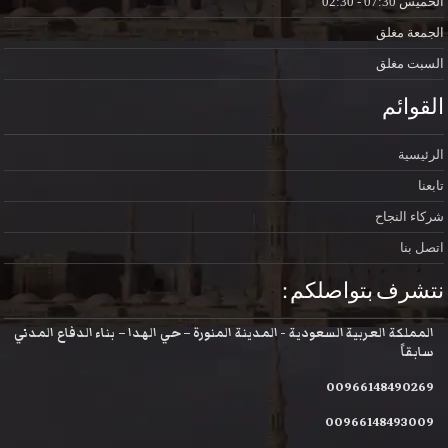
الخميس
07:30 - 02:30
الجمعة
مغلق
السبت
مغلق
القوائم
الرئيسية
تابعنا
شركاء النجاح
اتصل بنا
نتشرف بتواصلكم :
المملكة العربية السعودية - المدينة المنورة – حي الهدا – بناء الدفاع المدني
سابقاً
00966148490269
00966148493009