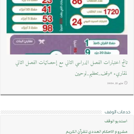
تائج اختبارات الفصل الدراسي الثاني مع إحصائيات الفصل الثاني
لمقاريء #وقف_تعظيم_لوحيين
مايو 12, 2026
خدمات الوقف
استديو الوقف
مشروع الاحكام العددي للقرآن الكريم