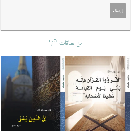
من بطاقات "أثر"