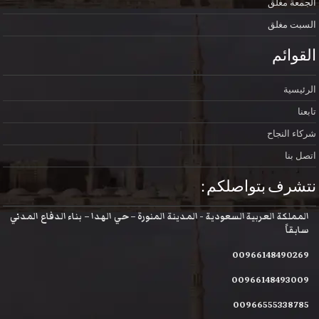
الجمعة
مغلق
السبت
مغلق
القوائم
الرئيسية
تابعنا
شركاء النجاح
اتصل بنا
نتشرف بتواصلكم :
المملكة العربية السعودية - المدينة المنورة – حي الهدا – بناء الدفاع المدني
سابقاً
00966148490269
00966148493009
00966555338785