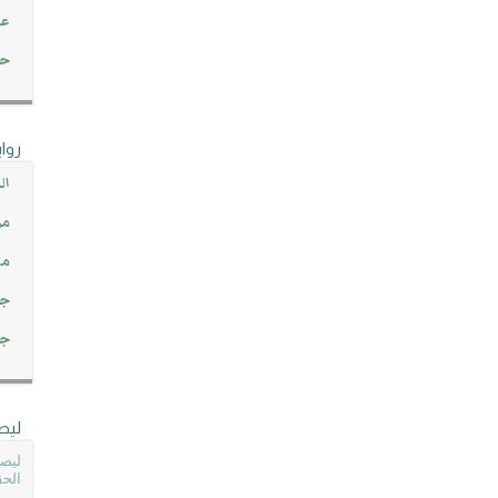
عن
حصاد 45
روا
ال
مو
مت
جم
جم
ليص
ليصل
الحق