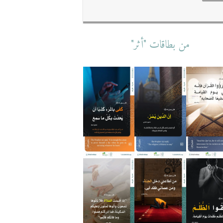
من بطاقات "أثر"