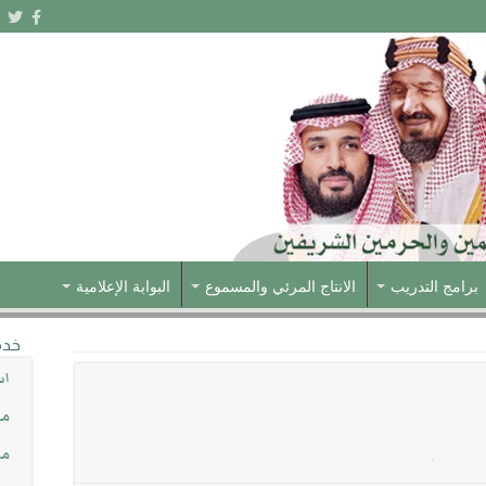
برامج التدريب
الانتاج المرئي والمسموع
البوابة الإعلامية
خدم
اس
مش
مس