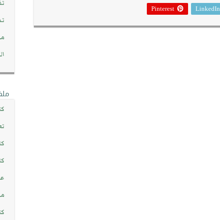
تف
Pinterest
LinkedIn
تد
مج
ال
ملف
كت
تع
كت
كت
عن
مش
كت