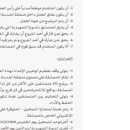
1- أن يكون المتقدم موظفاً مدنياً على رأس العمل سعودياً أو مقيماً يحمل إقامة نظامية.
2- أن يكون نطاق العمل داخل منطقة المدينة المنورة.
3- أن يتم الترشيح من جهة العمل.
4- أن يلتزم المتسابق بالدورة التمهيدية التي يقيمها المركز قبل الدخول بالمسابقة لإتقان الحفظ والتجويد.
5- يحق لمن فاز في أحد الفروع أن يشارك في الفرع الأعلى منه.
6- يحق لمن شارك في أحد الفروع ولم يفز فيه أن يشارك فيه مرة أخرى.
7- ألا يكون المتقدم قد سبق فوزه في المسابقات المحلية والدولية.
الإجراءات
:
1
– يتولى وقف تعظيم الوحيين الإعداد لهذه المس
2- تقام المسابقة على مستوى منطقة المدينة المنورة ومحافظاتها.
3- يرشح (9) متسابقين على الأكثر من 
المسابقة، بواقع ثلاثة مرشحين في كل فرع، وتُ
4- يتولى التحكيم بين المتسابقين لجنة تتكون
الحفظ والأداء.
5- يتم تعبئة استمارة التسجيل – المتوفرة عل
الإلكتروني الخاص بالمسابقة.
6- آخر موعد للتسجيل يوم الخميس 16/3/1438هـ.
7- تُجرى الدورة التمهيدية ابتداءً من يوم الأحد 4/10 إلى يوم الخميس 5/26/ 1438هـ.