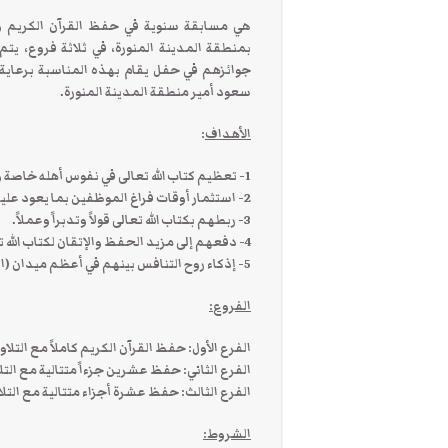
هي مسابقة سنوية في حفظ القرآن الكريم وت
بمنطقة المدينة المنورة، في ثلاثة فروع، يتم
جوائزهم في حفل يقام بهذه المناسبة برعاية 
سعود أمير منطقة المدينة المنورة.
الأهداف
:
1- تعظيم كتاب الله تعالى في نفوس أهله خاصة والناس عامة.
2- استثمار أوقات فراغ الموظفين بما يعود عليهم بالنفع والخير والتقرب إلى الله تعالى.
3- ربطهم بكتاب الله تعالى قولاً وتدبراً وعملاً.
4- دفعهم إلى مزيد الحفظ والإتقان لكتاب الله تعالى.
5- إذكاء روح التنافس بينهم في أعظم ميدان (القرآن الكريم).
الفروع
:
الفرع الأول: حفظ القرآن الكريم كاملاً مع التل
الفرع الثاني: حفظ عشرين جزءاً متتالية مع ال
الفرع الثالث: حفظ عشرة أجزاء متتالية مع الت
الشروط
: