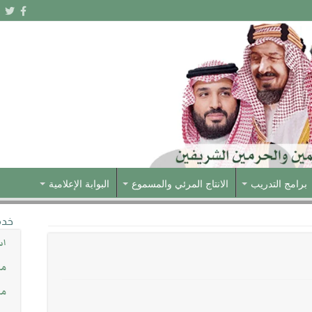
برامج التدريب
الانتاج المرئي والمسموع
البوابة الإعلامية
خدم
اس
مش
مس