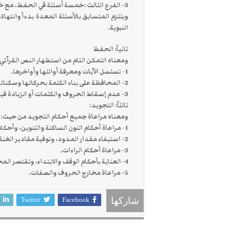
3- الفرع الثالث :خمسة أسئلة في الحفظ، مع خمسة أسئلة في التفسير.
النبوية.
ثانياً: الحفظ
ومعناه التمكن التام من استظهار النص القرآني
1- تسلسل الآيات ومعرفة أوائلها وأواخرها.
2- المحافظة على بناء الكلمة بحركاتها وسكناتها بما يوافق رسم المصحف والرواية.
3- عدم إسقاط الحروف والكلمات أو الزيادة فيها.
ثالثاً: التجويد:
ومعناه مراعاة جميع أحكام التجويد من حيث:
1- مراعاة أحكام النون الساكنة والتنوين، وأحكام الميم الساكنة.
2- استيفاء مقدار المدود، وتوفية مقادير الغنة والقلقلة، ومراتب التفخيم والترقيق.
3- مراعاة أحكام الراءات.
4- العناية بأحكام الوقف والابتداء، وتقتصر المحاسبة على الوقف والابتداء القبيحين.
5- مراعاة مخارج الحروف والصفات.
Twitter
Facebook
شاركها