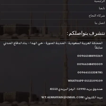
الرئيسية
تابعنا
شركاء النجاح
اتصل بنا
نتشرف بتواصلكم :
المملكة العربية السعودية - المدينة المنورة – حي الهدا – بناء الدفاع المدني
سابقاً
00966148490269
00966148493009
00966555338785
WHATSAPP 0552509509
صندوق بريد 51993- الرمز البريدي 41553
بريد الكتروني: W.T.ALWAHYAIN@GMAIL.COM