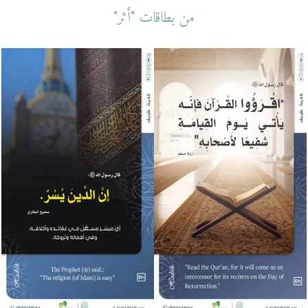
من بطاقات "أثر"