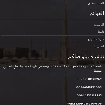
السبت
مغلق
القوائم
الرئيسية
تابعنا
شركاء النجاح
اتصل بنا
نتشرف بتواصلكم :
المملكة العربية السعودية - المدينة المنورة – حي الهدا – بناء الدفاع المدني
سابقاً
00966148490269
00966148493009
00966555338785
WHATSAPP 0552509509