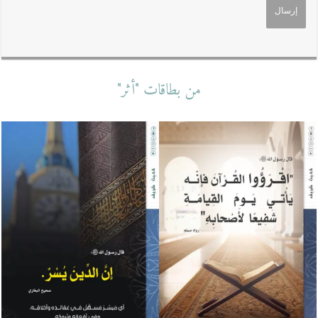
من بطاقات "أثر"