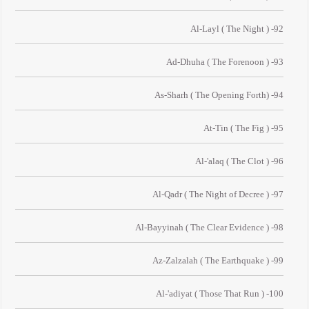
92- Al-Layl ( The Night )
93- Ad-Dhuha ( The Forenoon )
94- As-Sharh ( The Opening Forth)
95- At-Tin ( The Fig )
96- Al-'alaq ( The Clot )
97- Al-Qadr ( The Night of Decree )
98- Al-Bayyinah ( The Clear Evidence )
99- Az-Zalzalah ( The Earthquake )
100- Al-'adiyat ( Those That Run )