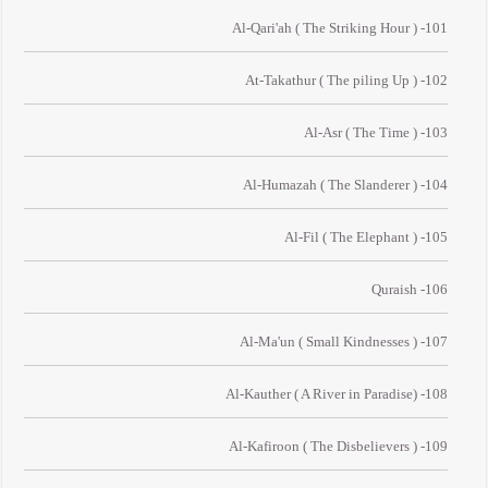
101- Al-Qari'ah ( The Striking Hour )
102- At-Takathur ( The piling Up )
103- Al-Asr ( The Time )
104- Al-Humazah ( The Slanderer )
105- Al-Fil ( The Elephant )
106- Quraish
107- Al-Ma'un ( Small Kindnesses )
108- Al-Kauther ( A River in Paradise)
109- Al-Kafiroon ( The Disbelievers )