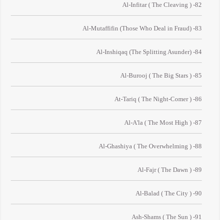
82- Al-Infitar ( The Cleaving )
83- Al-Mutaffifin (Those Who Deal in Fraud)
84- Al-Inshiqaq (The Splitting Asunder)
85- Al-Burooj ( The Big Stars )
86- At-Tariq ( The Night-Comer )
87- Al-A'la ( The Most High )
88- Al-Ghashiya ( The Overwhelming )
89- Al-Fajr ( The Dawn )
90- Al-Balad ( The City )
91- Ash-Shams ( The Sun )