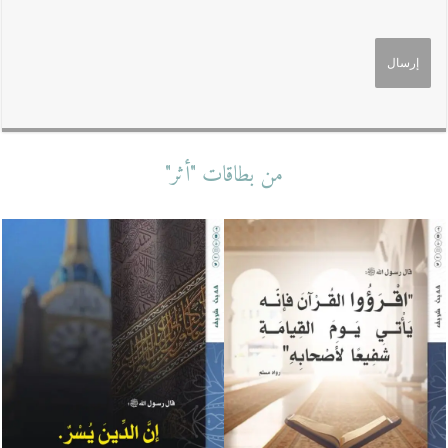
من بطاقات "أثر"