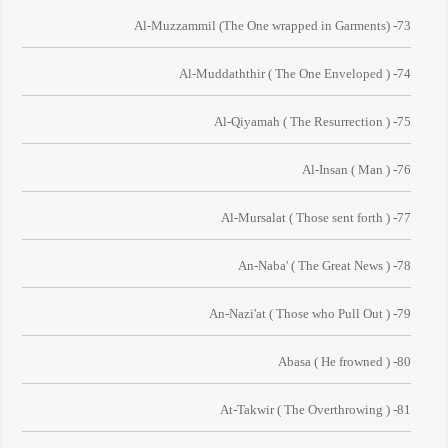
73- Al-Muzzammil (The One wrapped in Garments)
74- Al-Muddaththir ( The One Enveloped )
75- Al-Qiyamah ( The Resurrection )
76- Al-Insan ( Man )
77- Al-Mursalat ( Those sent forth )
78- An-Naba' ( The Great News )
79- An-Nazi'at ( Those who Pull Out )
80- Abasa ( He frowned )
81- At-Takwir ( The Overthrowing )