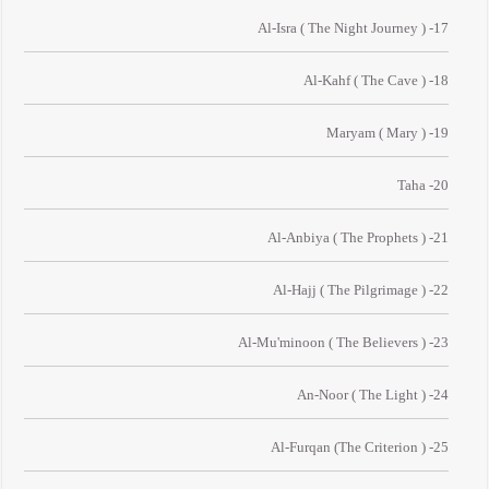
17- Al-Isra ( The Night Journey )
18- Al-Kahf ( The Cave )
19- Maryam ( Mary )
20- Taha
21- Al-Anbiya ( The Prophets )
22- Al-Hajj ( The Pilgrimage )
23- Al-Mu'minoon ( The Believers )
24- An-Noor ( The Light )
25- Al-Furqan (The Criterion )