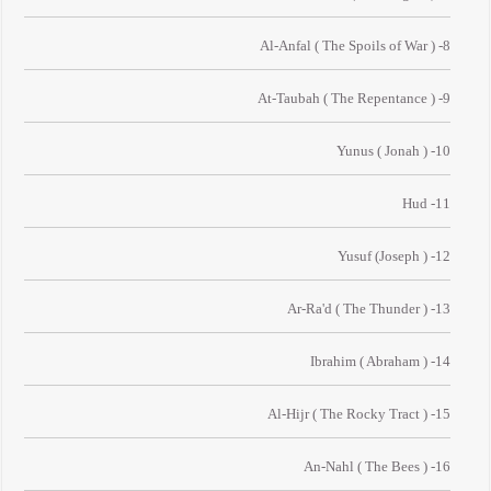
8- Al-Anfal ( The Spoils of War )
9- At-Taubah ( The Repentance )
10- Yunus ( Jonah )
11- Hud
12- Yusuf (Joseph )
13- Ar-Ra'd ( The Thunder )
14- Ibrahim ( Abraham )
15- Al-Hijr ( The Rocky Tract )
16- An-Nahl ( The Bees )