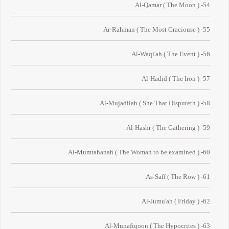
54- Al-Qamar ( The Moon )
55- Ar-Rahman ( The Most Graciouse )
56- Al-Waqi'ah ( The Event )
57- Al-Hadid ( The Iron )
58- Al-Mujadilah ( She That Disputeth )
59- Al-Hashr ( The Gathering )
60- Al-Mumtahanah ( The Woman to be examined )
61- As-Saff ( The Row )
62- Al-Jumu'ah ( Friday )
63- Al-Munafiqoon ( The Hypocrites )