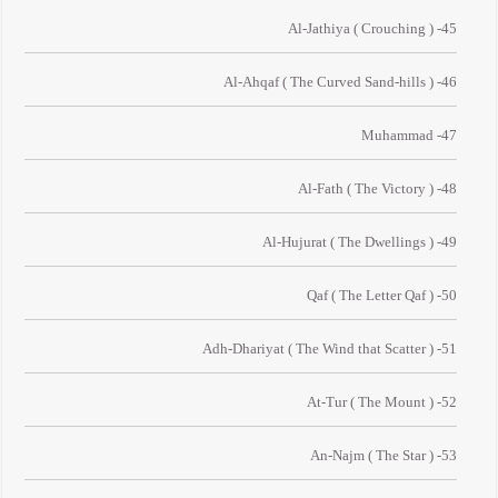
45- Al-Jathiya ( Crouching )
46- Al-Ahqaf ( The Curved Sand-hills )
47- Muhammad
48- Al-Fath ( The Victory )
49- Al-Hujurat ( The Dwellings )
50- Qaf ( The Letter Qaf )
51- Adh-Dhariyat ( The Wind that Scatter )
52- At-Tur ( The Mount )
53- An-Najm ( The Star )