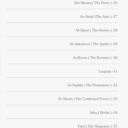
26- Ash-Shuara ( The Poets )
27- An-Naml (The Ants )
28- Al-Qasas ( The Stories )
29- Al-Ankaboot ( The Spider )
30- Ar-Room ( The Romans )
31- Luqman
32- As-Sajdah ( The Prostration )
33- Al-Ahzab ( The Combined Forces )
34- Saba ( Sheba )
35- Fatir ( The Orignator )