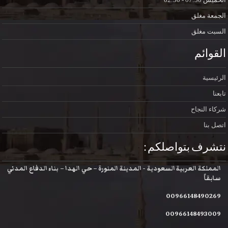
الجمعة
مغلق
السبت
مغلق
القوائم
الرئيسية
تابعنا
شركاء النجاح
اتصل بنا
نتشرف بتواصلكم :
المملكة العربية السعودية - المدينة المنورة – حي الهدا – بناء الدفاع المدني
سابقاً
00966148490269
00966148493009