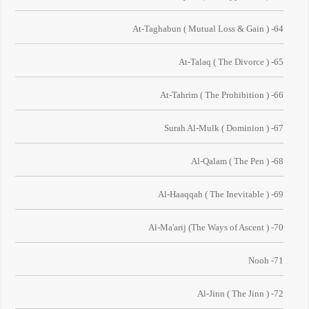
64- At-Taghabun ( Mutual Loss & Gain )
65- At-Talaq ( The Divorce )
66- At-Tahrim ( The Prohibition )
67- Surah Al-Mulk ( Dominion )
68- Al-Qalam ( The Pen )
69- Al-Haaqqah ( The Inevitable )
70- Al-Ma'arij (The Ways of Ascent )
71- Nooh
72- Al-Jinn ( The Jinn )