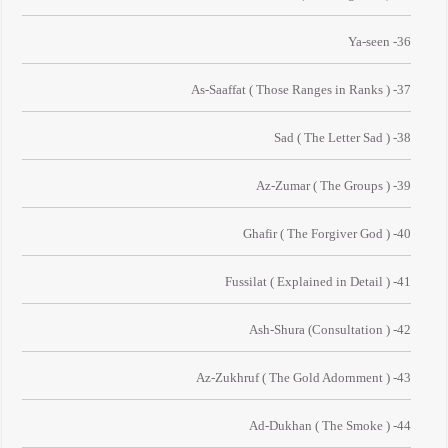
36- Ya-seen
37- As-Saaffat ( Those Ranges in Ranks )
38- Sad ( The Letter Sad )
39- Az-Zumar ( The Groups )
40- Ghafir ( The Forgiver God )
41- Fussilat ( Explained in Detail )
42- Ash-Shura (Consultation )
43- Az-Zukhruf ( The Gold Adornment )
44- Ad-Dukhan ( The Smoke )