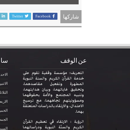
Twitter
Facebook
شاركها
عن الوقف
ساع
التعريف: مؤسسة وقفية تقوم على
الاحد
2:30
خدمة القرآن الكريم والسنة النبوية
المطهرة وتفعيل مقاصدهما،
الاثني
وتحقيق غاياتهما، وبيان هدايتهما،
الثلاثا
وتنبيه المجتمع والأمة بحقوقهما
ومسؤوليتهم تجاههما، مع ترسيخ
الاربع
الاعتدال، والارتقاء بالدراسات المتعلقة
الخم
بهما.
الجمع
الرؤية : الارتقاء في تعظيم القرآن
الكريم والسنّة النبوية ودراساتهما
السب