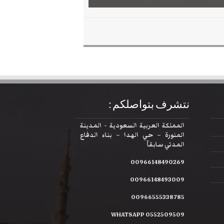
نتشرف بتواصلكم :
المملكة العربية السعودية - المدينة
المنورة – حي الهدا – بناء الدفاع
المدني سابقاً
00966148490269
00966148493009
00966555338785
WHATSAPP 0552509509