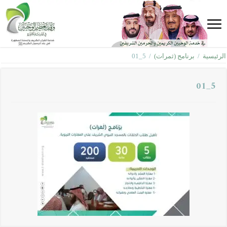
الرئيسية
/
برنامج (ثمرات)
/
5_01
5_01