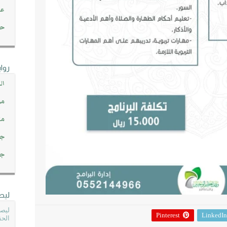
عن
حصاد 45
روا
ال
مو
مت
جم
جم
ليص
ليصل
Pinterest
LinkedIn
الحق