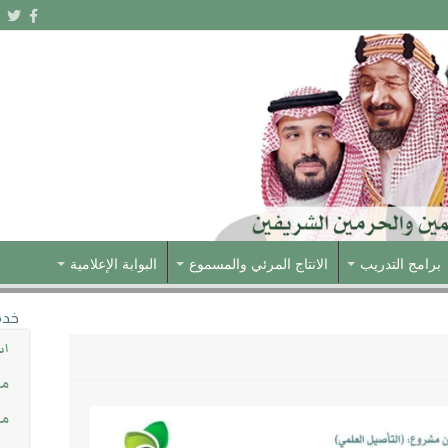
برامج التدريب
الانتاج المرئي والمسموع
البوابة الإعلامية
خدم
اس
مش
مس