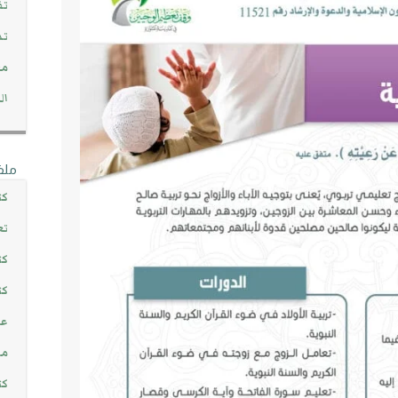
تف
تد
مج
ال
ملف
كت
تع
كت
كت
عن
مش
كت