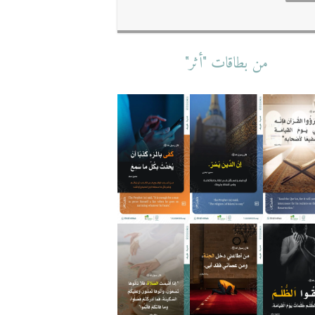
من بطاقات "أثر"