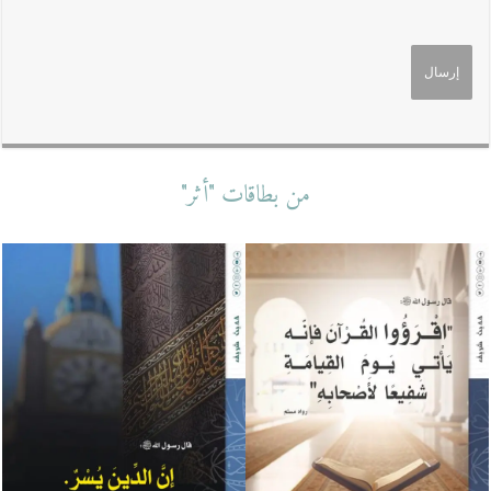
من بطاقات "أثر"