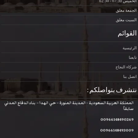
الخميس
07:30 - 02:30
الجمعة
مغلق
السبت
مغلق
القوائم
الرئيسية
تابعنا
شركاء النجاح
اتصل بنا
نتشرف بتواصلكم :
المملكة العربية السعودية - المدينة المنورة – حي الهدا – بناء الدفاع المدني
سابقاً
00966148490269
00966148493009