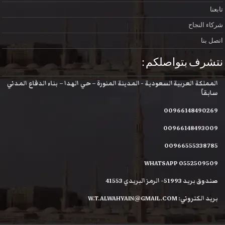
تابعنا
شركاء النجاح
اتصل بنا
نتشرف بتواصلكم :
المملكة العربية السعودية - المدينة المنورة – حي الهدا – بناء الدفاع المدني
سابقاً
00966148490269
00966148493009
00966555338785
WHATSAPP 0552509509
صندوق بريد 51993- الرمز البريدي 41553
بريد الكتروني: W.T.ALWAHYAIN@GMAIL.COM