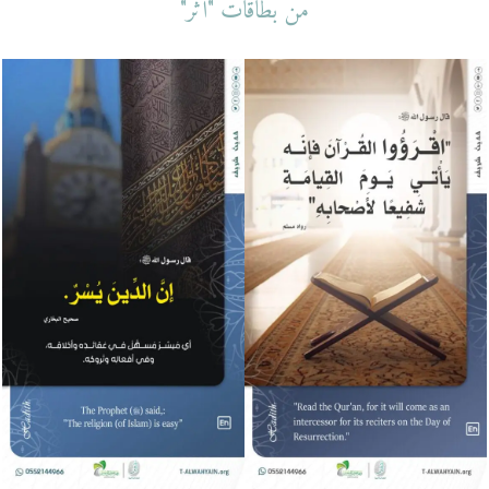
من بطاقات "أثر"