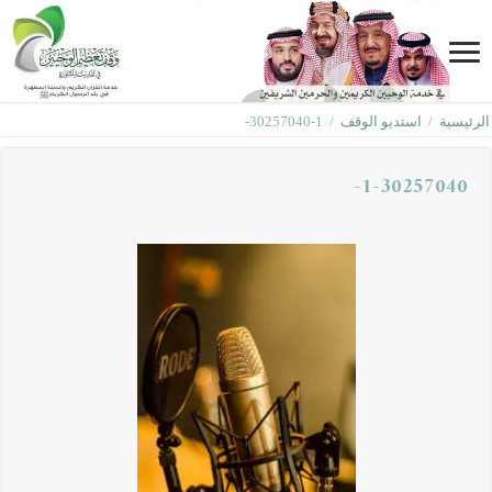
الرئيسية
/
استديو الوقف
/
1-30257040-
1-30257040-